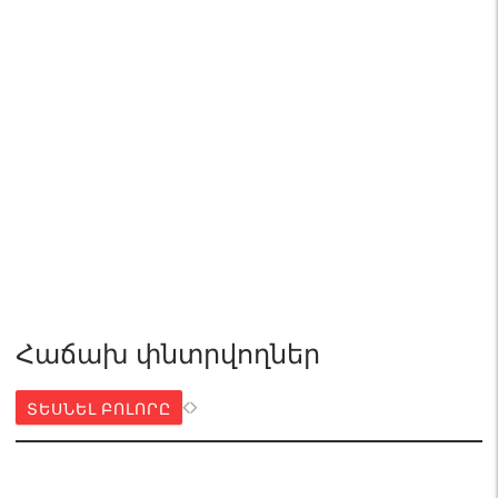
Հաճախ փնտրվողներ
ՏԵՍՆԵԼ ԲՈԼՈՐԸ