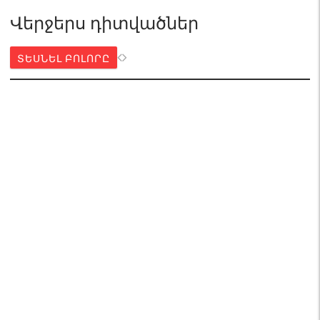
Վերջերս դիտվածներ
ՏԵՍՆԵԼ ԲՈԼՈՐԸ