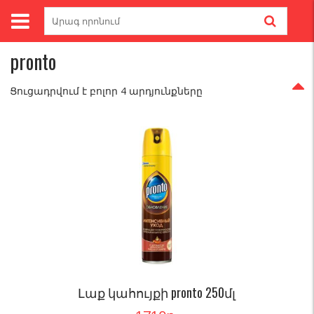
Skip
Search
to
for:
Գլխավոր
/ Brands / pronto
content
pronto
Ցուցադրվում է բոլոր 4 արդյունքները
Լաք կահույքի pronto 250մլ