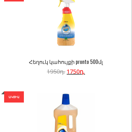
Հեղուկ կահույքի pronto 500մլ
1950
դ.
1750
դ.
ԱԿՑԻԱ