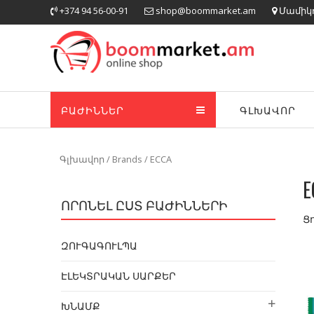
Skip
+374 94 56-00-91
shop@boommarket.am
Մամիկոն
to
content
ԲԱԺԻՆՆԵՐ
ԳԼԽԱՎՈՐ
Գլխավոր
/ Brands / ECCA
E
ՈՐՈՆԵԼ ԸՍՏ ԲԱԺԻՆՆԵՐԻ
Ց
ԶՈՒԳԱԳՈՒԼՊԱ
ԷԼԵԿՏՐԱԿԱՆ ՍԱՐՔԵՐ
ԽՆԱՄՔ