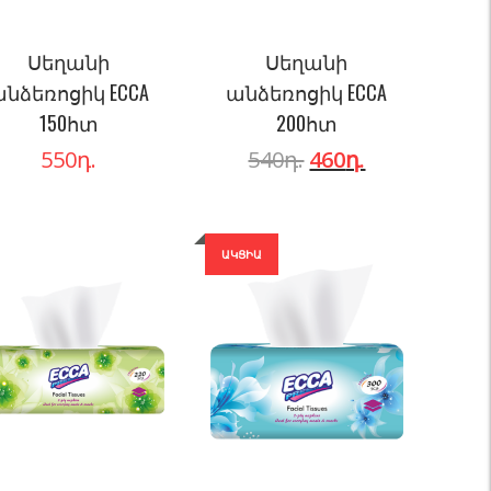
Սեղանի
Սեղանի
նձեռոցիկ ECCA
անձեռոցիկ ECCA
150հտ
200հտ
550
դ.
540
դ.
460
դ.
ԱԿՑԻԱ