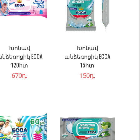
Խոնավ
Խոնավ
նձեռոցիկ ECCA
անձեռոցիկ ECCA
120հտ
15հտ
670
դ.
150
դ.