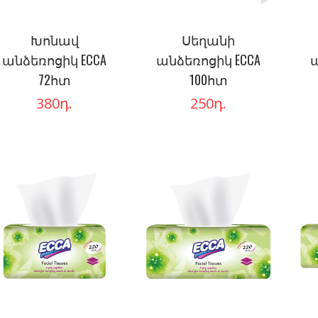
Խոնավ
Սեղանի
անձեռոցիկ ECCA
անձեռոցիկ ECCA
ա
72հտ
100հտ
380
դ.
250
դ.