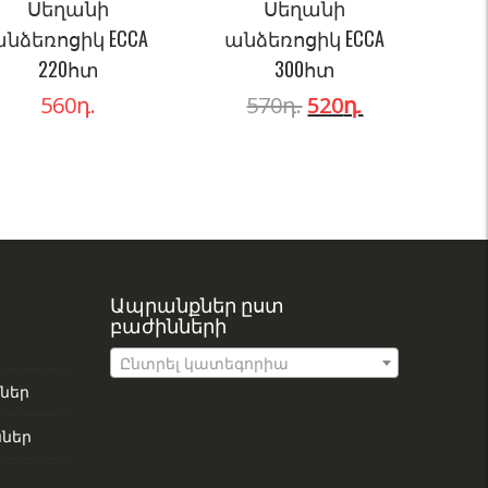
Սեղանի
Սեղանի
նձեռոցիկ ECCA
անձեռոցիկ ECCA
220հտ
300հտ
560
դ.
570
դ.
520
դ.
Ապրանքներ ըստ
բաժինների
Ընտրել կատեգորիա
ներ
ներ