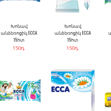
Խոնավ
Խոնավ
անձեռոցիկ ECCA
անձեռոցիկ ECCA
ա
15հտ
15հտ
150
դ.
150
դ.