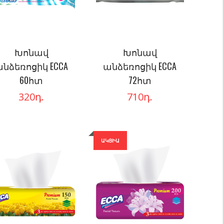
Խոնավ
Խոնավ
նձեռոցիկ ECCA
անձեռոցիկ ECCA
60հտ
72հտ
320
դ.
710
դ.
ԱԿՑԻԱ