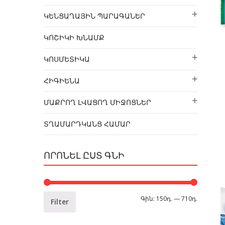
ԿԵՆՑԱՂԱՅԻՆ ՊԱՐԱԳԱՆԵՐ
ԿՈՇԻԿԻ ԽՆԱՄՔ
ԿՈՍՄԵՏԻԿԱ
ՀԻԳԻԵՆԱ
ՄԱՔՐՈՂ ԼՎԱՑՈՂ ՄԻՋՈՑՆԵՐ
ՏՂԱՄԱՐԴԿԱՆՑ ՀԱՄԱՐ
ՈՐՈՆԵԼ ԸՍՏ ԳՆԻ
Գին:
150դ.
—
710դ.
Filter