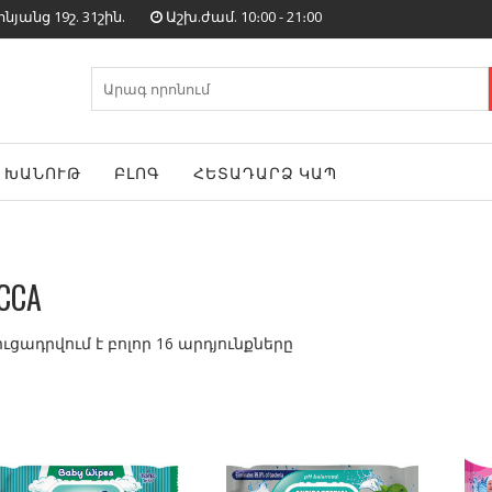
յանց 19շ. 31շին.
Աշխ.ժամ. 10։00 - 21։00
Search
for:
ԽԱՆՈՒԹ
ԲԼՈԳ
ՀԵՏԱԴԱՐՁ ԿԱՊ
CCA
ուցադրվում է բոլոր 16 արդյունքները