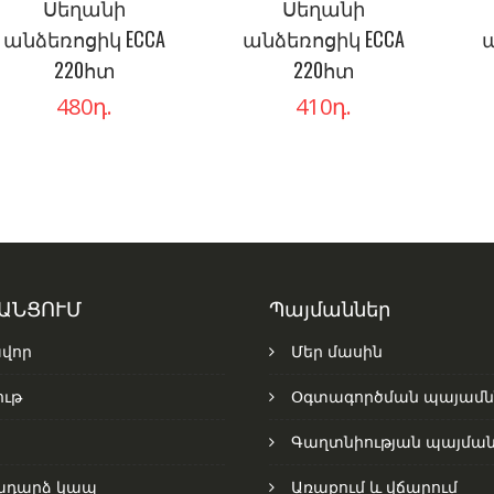
Սեղանի
Սեղանի
անձեռոցիկ ECCA
անձեռոցիկ ECCA
ա
220հտ
220հտ
480
դ.
410
դ.
 ԱՆՑՈՒՄ
Պայմաններ
վոր
Մեր մասին
ւթ
Օգտագործման պայամն
Գաղտնիության պայման
ադարձ կապ
Առաքում և վճարում