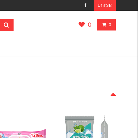
ՄՈՒՏՔ
0
0