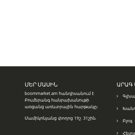
ՄԵՐ ՄԱՍԻՆ
ԱՐԱԳ
boommarket.am հանդիսանում է
Գլխա
Բումերանգ հանրախանութի
առցանց առևտրային հարթակը։
Խանո
Մամիկոնյանց փողոց 19շ. 31շին.
Բլոգ
Հետ