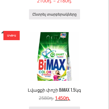
2100
դ.
–
2180
դ.
Ընտրել տարբերակները
ԱԿՑԻԱ
Լվացքի փոշի BiMAX 1.5կգ
2580
դ.
1450
դ.