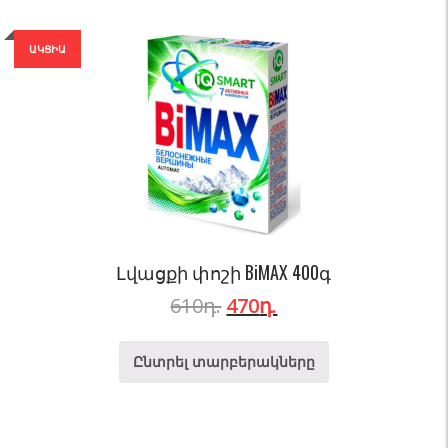
ԱԿՑԻԱ
Լվացքի փոշի BiMAX 400գ
610
դ.
470
դ.
Ընտրել տարբերակները