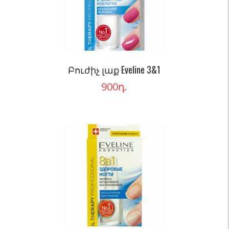
Բուժիչ լաք Eveline 3&1
900
դ.