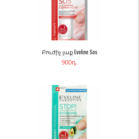
Բուժիչ լաք Eveline Sos
900
դ.