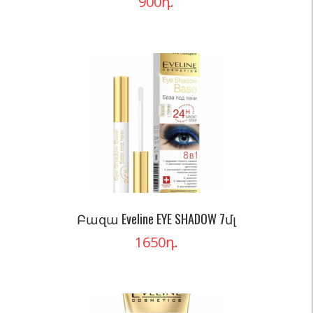
900
դ.
Բազա Eveline EYE SHADOW 7մլ
1650
դ.