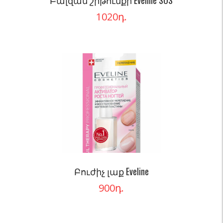
Բալզամ շրթունքի Eveline SOS
1020
դ.
Բուժիչ լաք Eveline
900
դ.