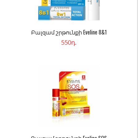
Բալզամ շրթունքի Eveline 8&1
550
դ.