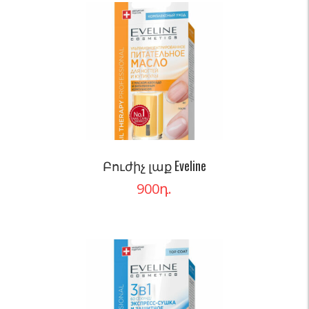
Բուժիչ լաք Eveline
900
դ.