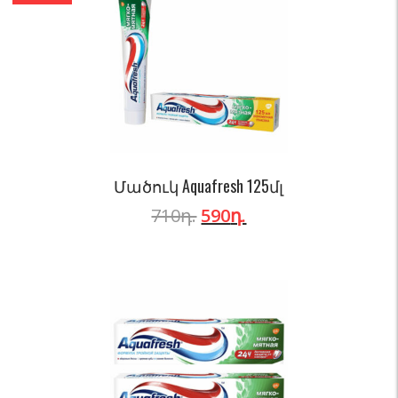
Մածուկ Aquafresh 125մլ
710
դ.
590
դ.