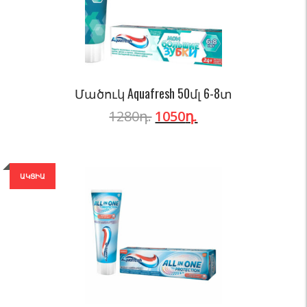
Մածուկ Aquafresh 50մլ 6-8տ
1280
դ.
1050
դ.
ԱԿՑԻԱ