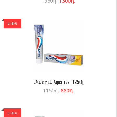
1360
դ.
1300
դ.
ԱԿՑԻԱ
Մածուկ Aquafresh 125մլ
1150
դ.
880
դ.
ԱԿՑԻԱ