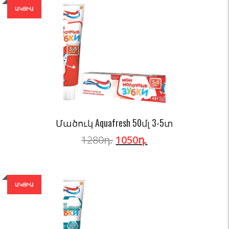
ԱԿՑԻԱ
Մածուկ Aquafresh 50մլ 3-5տ
1280
դ.
1050
դ.
ԱԿՑԻԱ