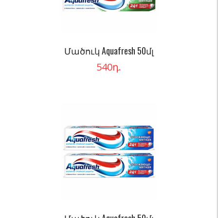
Մածուկ Aquafresh 50մլ
540
դ.