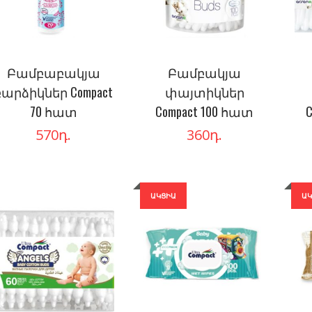
Բամբաբակյա
Բամբակյա
բարձիկներ Compact
փայտիկներ
70 հատ
Compact 100 հատ
570
դ.
360
դ.
ԱԿՑԻԱ
Ա