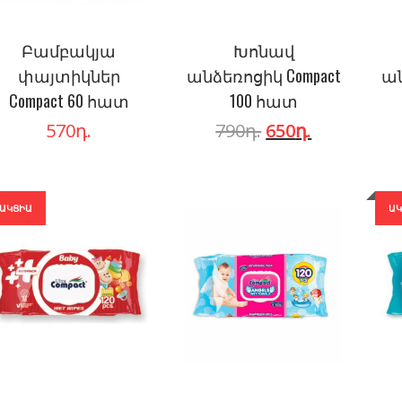
Բամբակյա
Խոնավ
փայտիկներ
անձեռոցիկ Compact
ան
Compact 60 հատ
100 հատ
570
դ.
790
դ.
650
դ.
ԱԿՑԻԱ
Ա