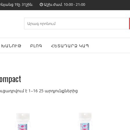
յանց 19շ. 31շին.
Աշխ.ժամ. 10։00 - 21։00
Search
for:
ԽԱՆՈՒԹ
ԲԼՈԳ
ՀԵՏԱԴԱՐՁ ԿԱՊ
ompact
ուցադրվում է 1–16 25 արդյունքներից