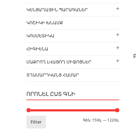
ԿԵՆՑԱՂԱՅԻՆ ՊԱՐԱԳԱՆԵՐ
ԿՈՇԻԿԻ ԽՆԱՄՔ
ԿՈՍՄԵՏԻԿԱ
ՀԻԳԻԵՆԱ
ՄԱՔՐՈՂ ԼՎԱՑՈՂ ՄԻՋՈՑՆԵՐ
ՏՂԱՄԱՐԴԿԱՆՑ ՀԱՄԱՐ
ՈՐՈՆԵԼ ԸՍՏ ԳՆԻ
Գին:
150դ.
—
1220դ.
Filter