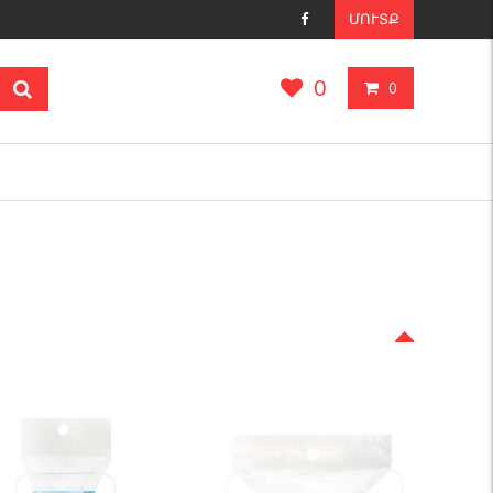
ՄՈՒՏՔ
0
0