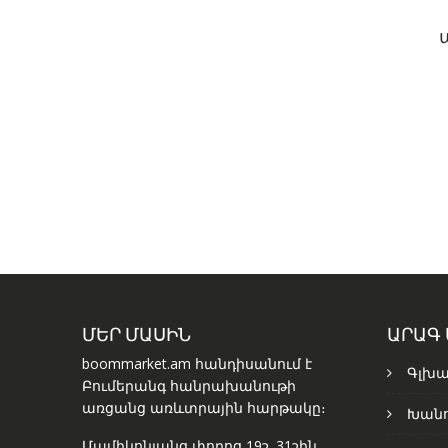
ՄԵՐ ՄԱՍԻՆ
ԱՐԱԳ
boommarket.am հանդիսանում է
Գլխա
Բումերանգ հանրախանութի
առցանց առևտրային հարթակը։
Խանո
Մամիկոնյանց փողոց 19շ. 31շին.