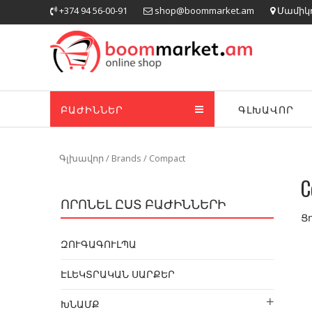
Skip
+374 94 56-00-91
shop@boommarket.am
Մամիկոն
to
content
ԲԱԺԻՆՆԵՐ
ԳԼԽԱՎՈՐ
Գլխավոր
/ Brands / Compact
C
ՈՐՈՆԵԼ ԸՍՏ ԲԱԺԻՆՆԵՐԻ
Ց
ԶՈՒԳԱԳՈՒԼՊԱ
ԷԼԵԿՏՐԱԿԱՆ ՍԱՐՔԵՐ
ԽՆԱՄՔ