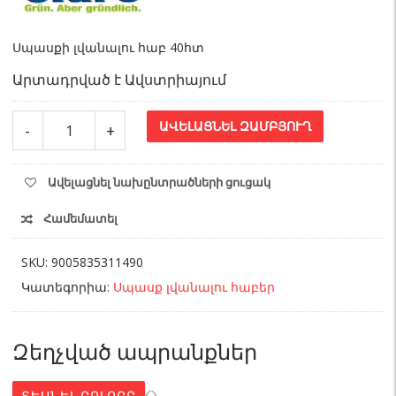
Սպասքի լվանալու հաբ 40հտ
Արտադրված է Ավստրիայում
Սպասք
ԱՎԵԼԱՑՆԵԼ ԶԱՄԲՅՈՒՂ
-
+
լվացող
հաբ
claro
Ավելացնել նախընտրածների ցուցակ
40հտ
quantity
Համեմատել
SKU:
9005835311490
Կատեգորիա:
Սպասք լվանալու հաբեր
Զեղչված ապրանքներ
ՏԵՍՆԵԼ ԲՈԼՈՐԸ