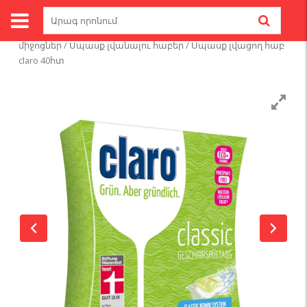
Skip
Search
to
for:
Գլխավոր
/
Մաքրող լվացող միջոցներ
/
Մաքրող
content
միջոցներ
/
Սպասք լվանալու հաբեր
/ Սպասք լվացող հաբ
claro 40հտ