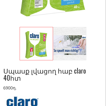
Սպասք լվացող հաբ claro
40հտ
6900
դ.