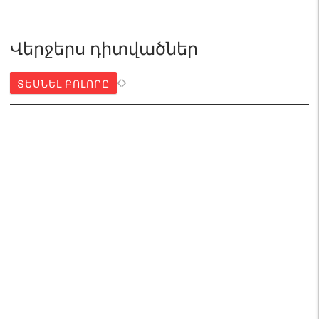
Վերջերս դիտվածներ
ՏԵՍՆԵԼ ԲՈԼՈՐԸ