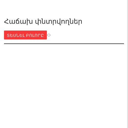
Հաճախ փնտրվողներ
ՏԵՍՆԵԼ ԲՈԼՈՐԸ