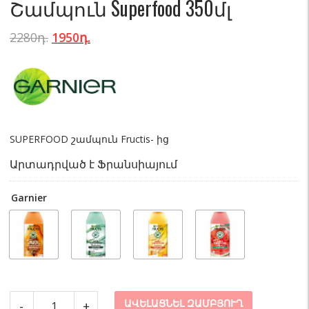
Շամպուն Superfood 350մլ
2280
դ.
1950
դ.
SUPERFOOD շամպուն Fructis- ից
Արտադրված է Ֆրանսիայում
Garnier
Շամպուն
ԱՎԵԼԱՑՆԵԼ ԶԱՄԲՅՈՒՂ
-
+