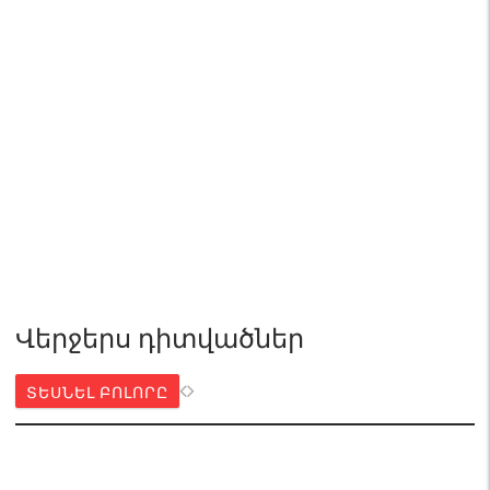
Վերջերս դիտվածներ
ՏԵՍՆԵԼ ԲՈԼՈՐԸ