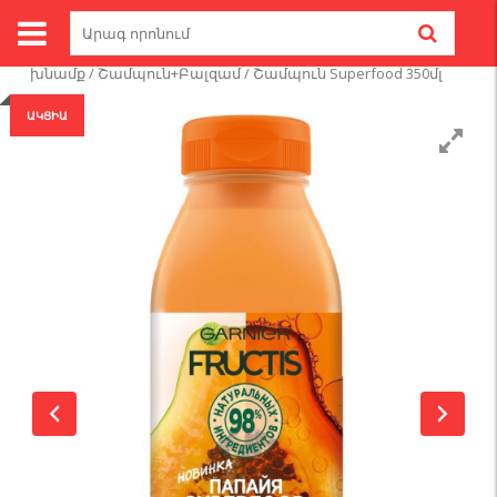
Skip
Search
to
for:
Գլխավոր
/
Խնամք
/
Մազերի
content
խնամք
/
Շամպուն+Բալզամ
/ Շամպուն Superfood 350մլ
ԱԿՑԻԱ