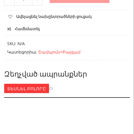
Superfood
350մլ
quantity
Ավելացնել նախընտրածների ցուցակ
Համեմատել
SKU:
N/A
Կատեգորիա:
Շամպուն+Բալզամ
Զեղչված ապրանքներ
ՏԵՍՆԵԼ ԲՈԼՈՐԸ