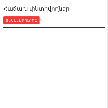
Հաճախ փնտրվողներ
ՏԵՍՆԵԼ ԲՈԼՈՐԸ