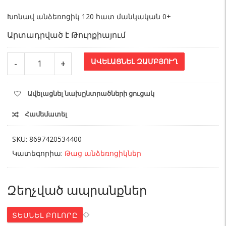
Խոնավ անձեռոցիկ 120 հատ մանկական 0+
Արտադրված է Թուրքիայում
Խոնավ
ԱՎԵԼԱՑՆԵԼ ԶԱՄԲՅՈՒՂ
-
+
անձեռոցիկ
Compact
120
Ավելացնել նախընտրածների ցուցակ
հատ
quantity
Համեմատել
SKU:
8697420534400
Կատեգորիա:
Թաց անձեռոցիկներ
Զեղչված ապրանքներ
ՏԵՍՆԵԼ ԲՈԼՈՐԸ