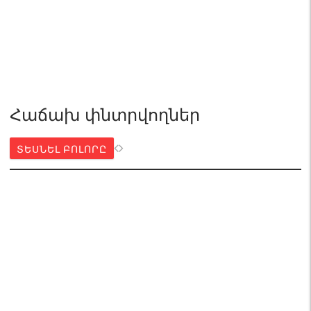
Հաճախ փնտրվողներ
ՏԵՍՆԵԼ ԲՈԼՈՐԸ