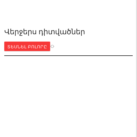
Վերջերս դիտվածներ
ՏԵՍՆԵԼ ԲՈԼՈՐԸ