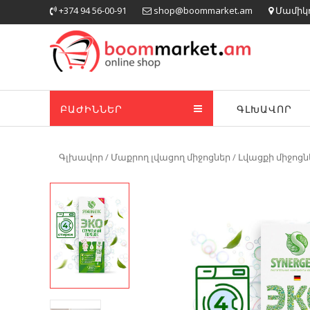
Skip
+374 94 56-00-91
shop@boommarket.am
Մամիկոն
to
content
ԲԱԺԻՆՆԵՐ
ԳԼԽԱՎՈՐ
Գլխավոր
/
Մաքրող լվացող միջոցներ
/
Լվացքի միջոցն