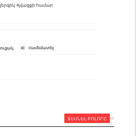
լերգիկ 4լվացքի համար
Համեմատել
ցուցակ
ՏԵՍՆԵԼ ԲՈԼՈՐԸ