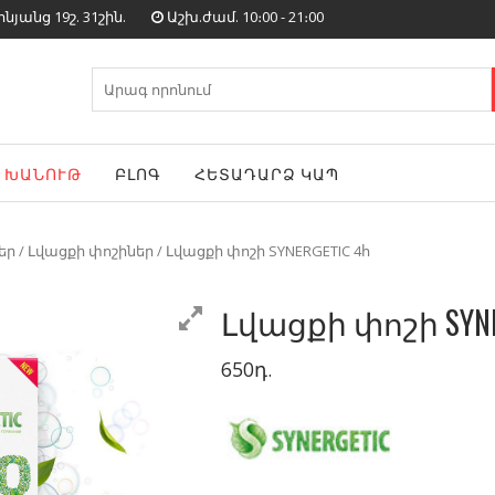
յանց 19շ. 31շին.
Աշխ.ժամ. 10։00 - 21։00
Search
for:
ԽԱՆՈՒԹ
ԲԼՈԳ
ՀԵՏԱԴԱՐՁ ԿԱՊ
եր
/
Լվացքի փոշիներ
/ Լվացքի փոշի SYNERGETIC 4հ
Լվացքի փոշի SYNE
650
դ.