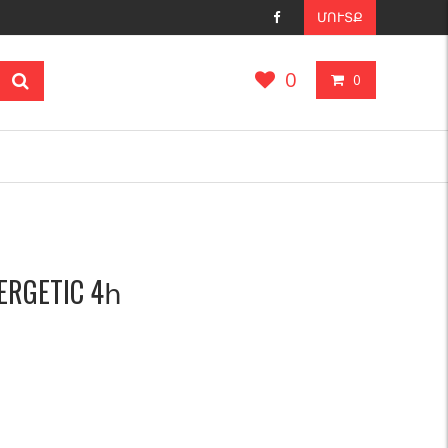
ՄՈՒՏՔ
0
0
RGETIC 4հ