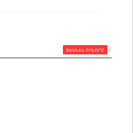
ՏԵՍՆԵԼ ԲՈԼՈՐԸ