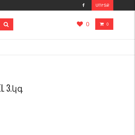
ՄՈՒՏՔ
0
0
L 3.կգ