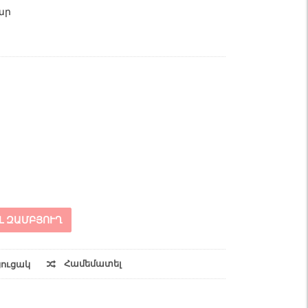
ար
Լ ԶԱՄԲՅՈՒՂ
Համեմատել
ցուցակ