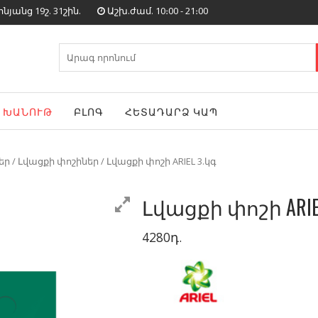
յանց 19շ. 31շին.
Աշխ.ժամ. 10։00 - 21։00
Search
for:
ԽԱՆՈՒԹ
ԲԼՈԳ
ՀԵՏԱԴԱՐՁ ԿԱՊ
եր
/
Լվացքի փոշիներ
/ Լվացքի փոշի ARIEL 3.կգ
Լվացքի փոշի ARIE
4280
դ.