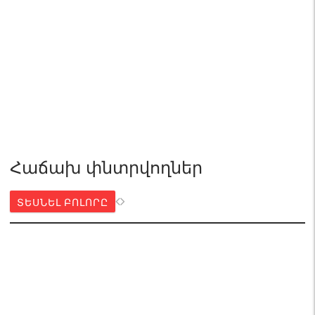
Հաճախ փնտրվողներ
ՏԵՍՆԵԼ ԲՈԼՈՐԸ