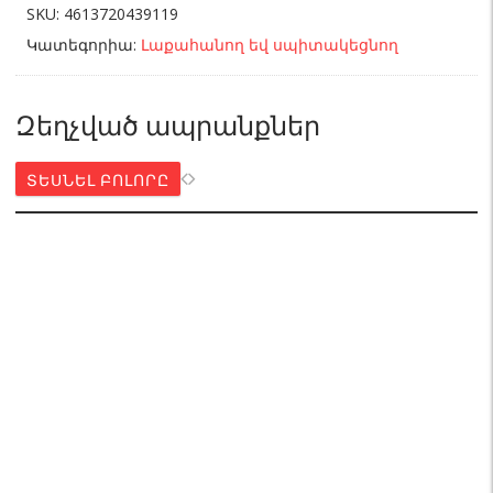
SKU:
4613720439119
Կատեգորիա:
Լաքահանող եվ սպիտակեցնող
Զեղչված ապրանքներ
ՏԵՍՆԵԼ ԲՈԼՈՐԸ