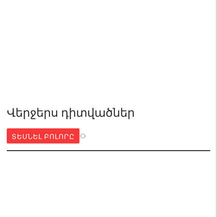
Վերջերս դիտվածներ
ՏԵՍՆԵԼ ԲՈԼՈՐԸ