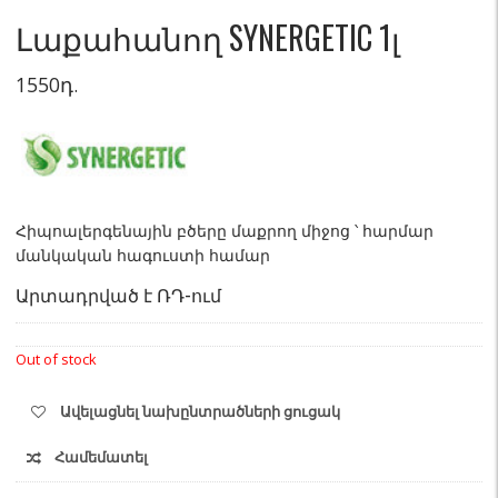
Լաքահանող SYNERGETIC 1լ
1550
դ.
Հիպոալերգենային բծերը մաքրող միջոց ՝ հարմար
մանկական հագուստի համար
Արտադրված է ՌԴ-ում
Out of stock
Ավելացնել նախընտրածների ցուցակ
Համեմատել