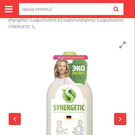
Skip
Search
to
for:
Գլխավոր
/
Մաքրող լվացող միջոցներ
/
Լվացքի
content
միջոցներ
/
Լաքահանող եվ սպիտակեցնող
/ Լաքահանող
SYNERGETIC 1լ