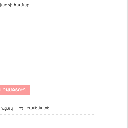
վացքի համար
Լ ԶԱՄԲՅՈՒՂ
Համեմատել
ցուցակ