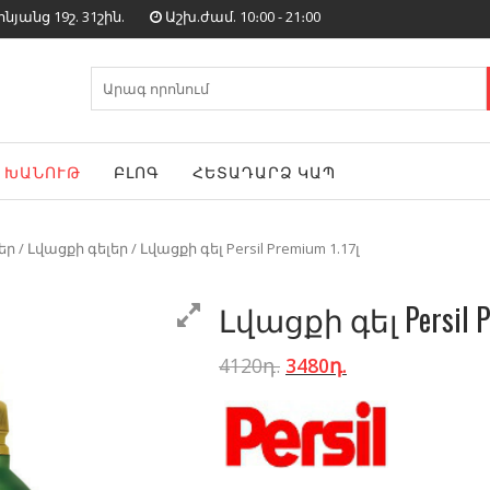
յանց 19շ. 31շին.
Աշխ.ժամ. 10։00 - 21։00
Search
for:
ԽԱՆՈՒԹ
ԲԼՈԳ
ՀԵՏԱԴԱՐՁ ԿԱՊ
եր
/
Լվացքի գելեր
/ Լվացքի գել Persil Premium 1.17լ
Լվացքի գել Persil Pr
4120
դ.
3480
դ.