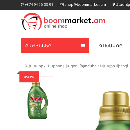
Skip
+374 94 56-00-91
shop@boommarket.am
Մամիկոն
to
content
ԲԱԺԻՆՆԵՐ
ԳԼԽԱՎՈՐ
Գլխավոր
/
Մաքրող լվացող միջոցներ
/
Լվացքի միջոցն
ԱԿՑԻԱ