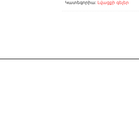
Կատեգորիա:
Լվացքի գելեր