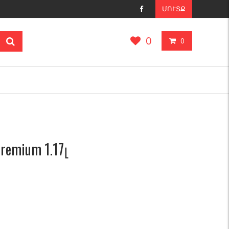
ՄՈՒՏՔ
0
0
emium 1.17լ