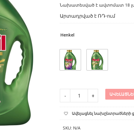
Նախատեսված է ավտոմատ 18 լ
Արտադրված է ՌԴ-ում
Henkel
Լվացքի
ԱՎԵԼԱՑՆԵ
-
+
գել
Persil
Premium
Ավելացնել նախընտրածների 
1.17լ
quantity
SKU:
N/A