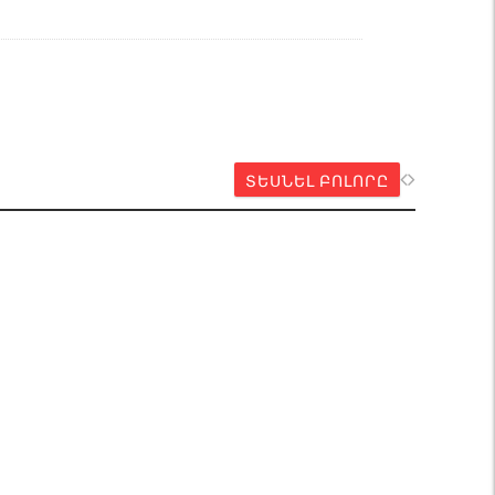
ՏԵՍՆԵԼ ԲՈԼՈՐԸ