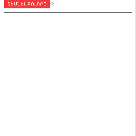
ՏԵՍՆԵԼ ԲՈԼՈՐԸ