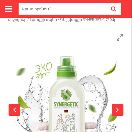
Skip
Search
to
for:
Գլխավոր
/
Մաքրող լվացող միջոցներ
/
Լվացքի
content
միջոցներ
/
Լվացքի գելեր
/ Գել լվացքի SYNERGETIC 750մլ