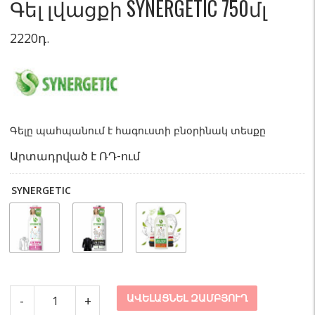
Գել լվացքի SYNERGETIC 750մլ
2220
դ.
Գելը պահպանում է հագուստի բնօրինակ տեսքը
Արտադրված է ՌԴ-ում
SYNERGETIC
Գել
ԱՎԵԼԱՑՆԵԼ ԶԱՄԲՅՈՒՂ
-
+
լվացքի