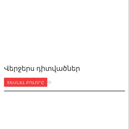
Վերջերս դիտվածներ
ՏԵՍՆԵԼ ԲՈԼՈՐԸ