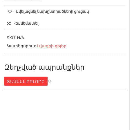
SYNERGETIC
750մլ
Ավելացնել նախընտրածների ցուցակ
quantity
Համեմատել
SKU:
N/A
Կատեգորիա:
Լվացքի գելեր
Զեղչված ապրանքներ
ՏԵՍՆԵԼ ԲՈԼՈՐԸ