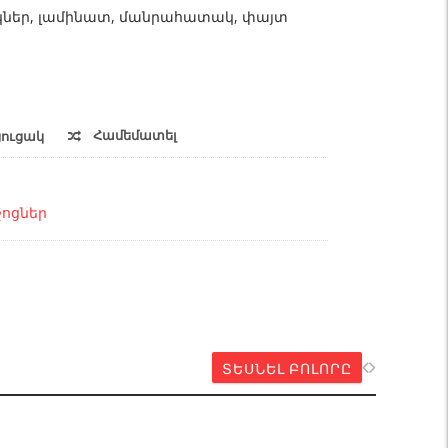
լիկներ, լամինատ, մանրահատակ, փայտ
Համեմատել
ցուցակ
ոցներ
ՏԵՍՆԵԼ ԲՈԼՈՐԸ