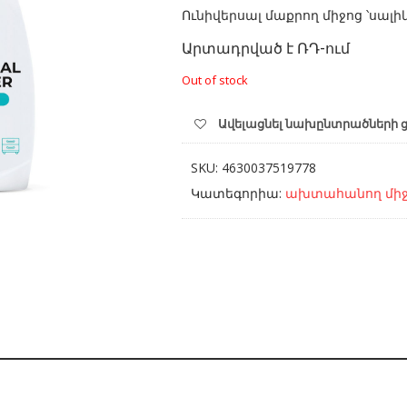
Ունիվերսալ մաքրող միջոց ՝սա
Արտադրված է ՌԴ-ում
Out of stock
Ավելացնել նախընտրածների 
SKU:
4630037519778
Կատեգորիա:
ախտահանող միջ