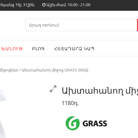
յանց 19շ. 31շին.
Աշխ.ժամ. 10։00 - 21։00
Search
for:
ԽԱՆՈՒԹ
ԲԼՈԳ
ՀԵՏԱԴԱՐՁ ԿԱՊ
իջոցներ
/ Ախտահանող միջոց GRASS 600մլ
Ախտահանող միջո
1180
դ.