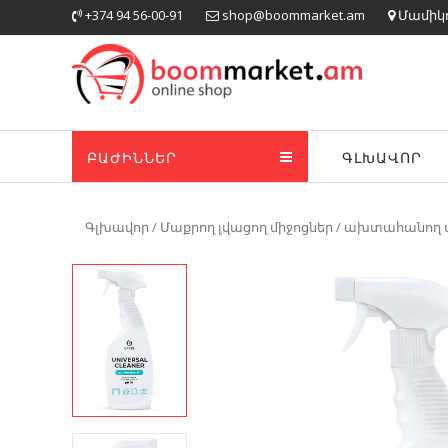
Skip
+374 94 56-00-91
shop@boommarket.am
Մամիկոն
to
content
ԲԱԺԻՆՆԵՐ
ԳԼԽԱՎՈՐ
Գլխավոր
/
Մաքրող լվացող միջոցներ
/
ախտահանող մ