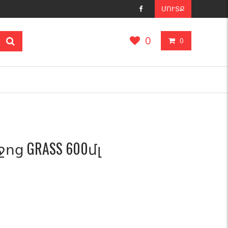
ՄՈՒՏՔ
0
0
ց GRASS 600մլ