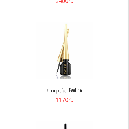
2400
դ.
Սուրմա Eveline
1170
դ.