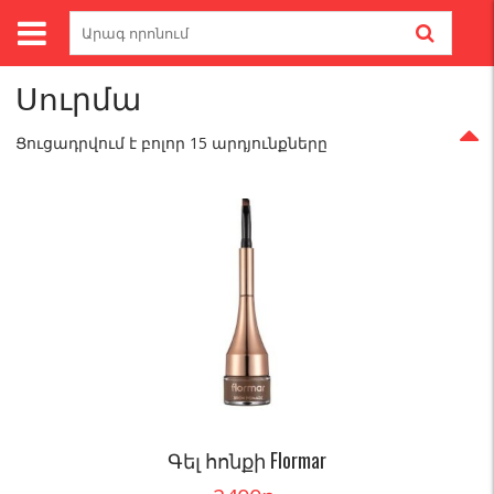
Skip
Search
to
for:
Գլխավոր
/
Կոսմետիկա
/ Սուրմա
content
Սուրմա
Ցուցադրվում է բոլոր 15 արդյունքները
Գել հոնքի Flormar