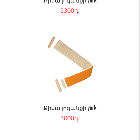
Քիսա լոգանքի york
2300
դ.
Քիսա լոգանքի york
3000
դ.