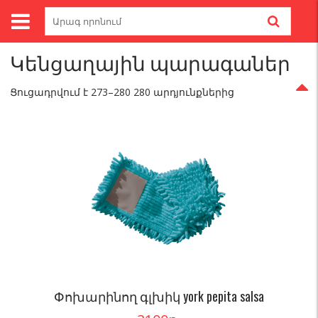
Skip
Search
to
for:
Գլխավոր
/
Կենցաղային պարագաներ
/ Էջ N 18
content
Կենցաղային պարագաներ
Ցուցադրվում է 273–280 280 արդյունքներից
Փոխարինող գլխիկ york pepita salsa