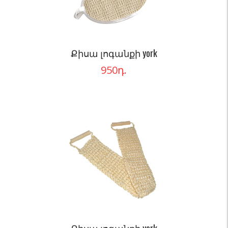
Քիսա լոգանքի york
950
դ.