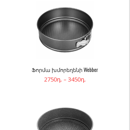
Ֆորմա խմորեղենի Webber
2750
դ.
–
3450
դ.