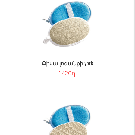
Քիսա լոգանքի york
1420
դ.