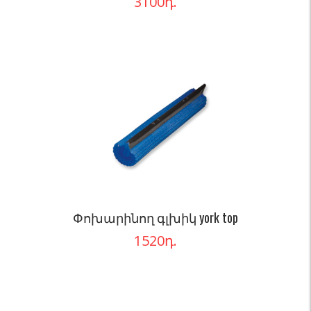
3100
դ.
Փոխարինող գլխիկ york top
1520
դ.