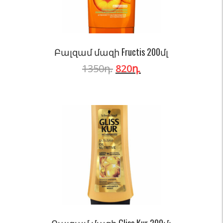
Բալզամ մազի Fructis 200մլ
1350
դ.
820
դ.