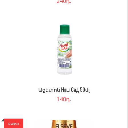
240
դ.
Ացետոն Наш Сад 50մլ
140
դ.
ԱԿՑԻԱ