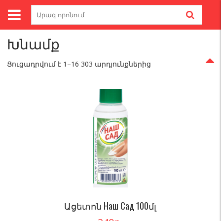
Skip
Search
to
for:
Գլխավոր
/ Խնամք
content
Խնամք
Ցուցադրվում է 1–16 303 արդյունքներից
Ացետոն Наш Сад 100մլ