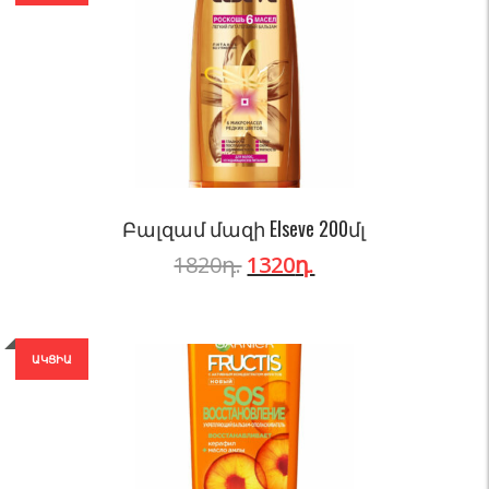
Բալզամ մազի Elseve 200մլ
1820
դ.
1320
դ.
ԱԿՑԻԱ