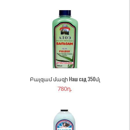
Բալզամ մազի Наш сад 350մլ
780
դ.