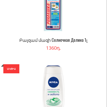
Բալզամ մազի Солнечная Долина 1լ
1360
դ.
ԱԿՑԻԱ