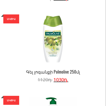
ԱԿՑԻԱ
Գել լոգանքի Polmolive 250մլ
1120
դ.
1030
դ.
ԱԿՑԻԱ