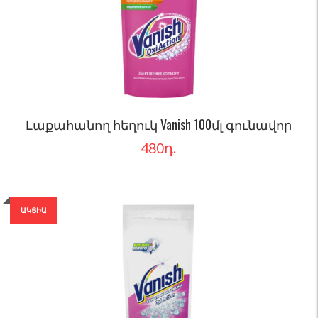
Լաքահանող հեղուկ Vanish 100մլ գունավոր
480
դ.
ԱԿՑԻԱ