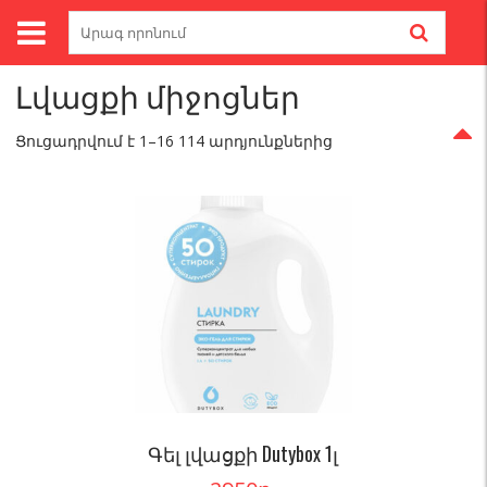
Skip
Search
to
for:
Գլխավոր
/
Մաքրող լվացող միջոցներ
/ Լվացքի միջոցներ
content
Լվացքի միջոցներ
Ցուցադրվում է 1–16 114 արդյունքներից
Գել լվացքի Dutybox 1լ