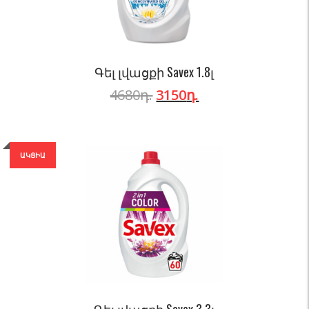
Գել լվացքի Savex 1.8լ
4680
դ.
3150
դ.
ԱԿՑԻԱ