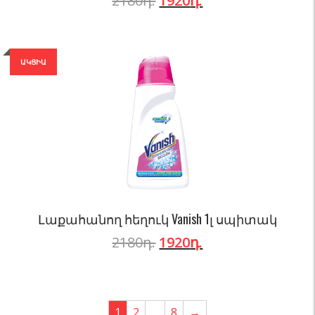
2180
դ.
1920
դ.
ԱԿՑԻԱ
Լաքահանող հեղուկ Vanish 1լ սպիտակ
2180
դ.
1920
դ.
1
2
…
8
→