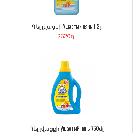
Գել լվացքի Ушастый нянь 1,2լ
2620
դ.
Գել լվացքի Ушастый нянь 750մլ