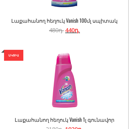
Լաքահանող հեղուկ Vanish 100մլ սպիտակ
480
դ.
440
դ.
ԱԿՑԻԱ
Լաքահանող հեղուկ Vanish 1լ գունավոր