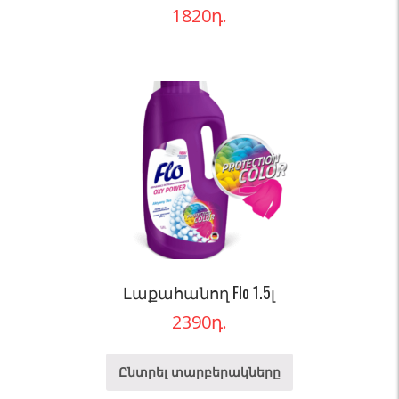
1820
դ.
Լաքահանող Flo 1.5լ
2390
դ.
Ընտրել տարբերակները