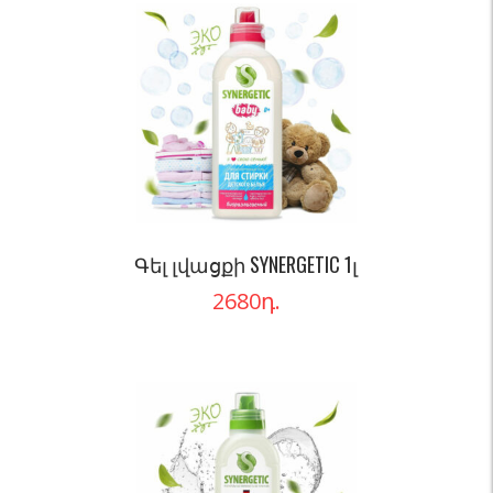
Գել լվացքի SYNERGETIC 1լ
2680
դ.