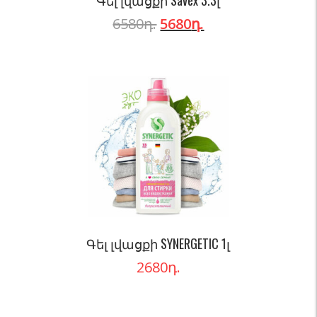
Գել լվացքի Savex 3.3լ
6580
դ.
5680
դ.
Գել լվացքի SYNERGETIC 1լ
2680
դ.