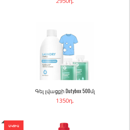
2950
դ.
Գել լվացքի Dutybox 500մլ
1350
դ.
ԱԿՑԻԱ