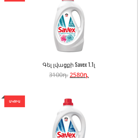
Գել լվացքի Savex 1.1լ
3100
դ.
2580
դ.
ԱԿՑԻԱ