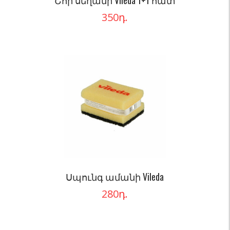
Շոր սեղանի Vileda 1+1 հատ
350
դ.
Սպունգ ամանի Vileda
280
դ.