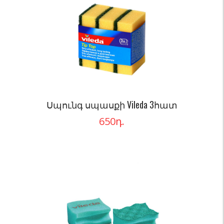
Սպունգ սպասքի Vileda 3հատ
650
դ.