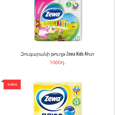
Զուգարանի թուղթ Zewa Kids 4հտ
1060
դ.
ԱԿՑԻԱ