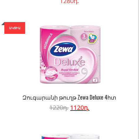
1280
դ.
ԱԿՑԻԱ
Զուգարանի թուղթ Zewa Deluxe 4հտ
1220
դ.
1120
դ.