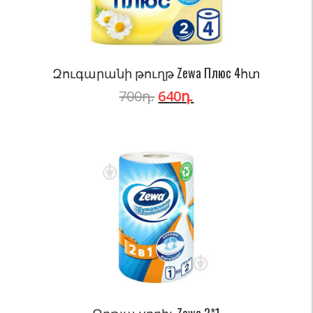
Զուգարանի թուղթ Zewa Плюс 4հտ
700
դ.
640
դ.