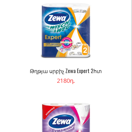
Թղթյա սրբիչ Zewa Expert 2հտ
2180
դ.