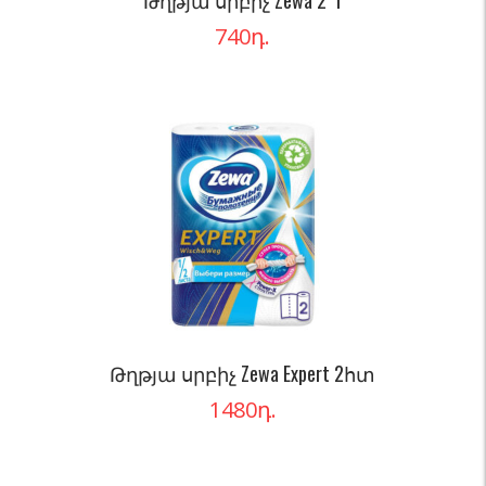
Թղթյա սրբիչ Zewa 2*1
740
դ.
Թղթյա սրբիչ Zewa Expert 2հտ
1480
դ.