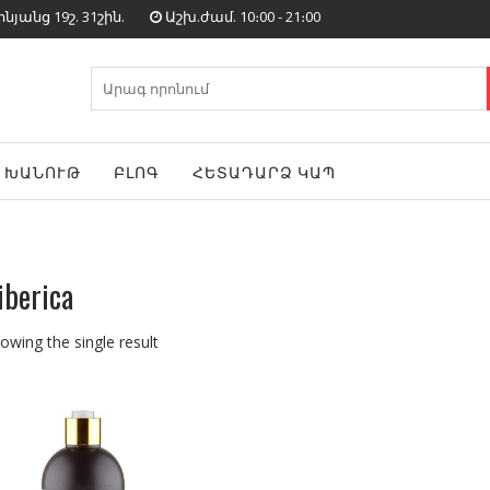
յանց 19շ. 31շին.
Աշխ.ժամ. 10։00 - 21։00
Search
for:
ԽԱՆՈՒԹ
ԲԼՈԳ
ՀԵՏԱԴԱՐՁ ԿԱՊ
iberica
owing the single result