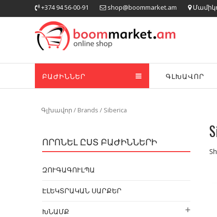
Skip
+374 94 56-00-91
shop@boommarket.am
Մամիկոն
to
content
ԲԱԺԻՆՆԵՐ
ԳԼԽԱՎՈՐ
Գլխավոր
/ Brands / Siberica
S
ՈՐՈՆԵԼ ԸՍՏ ԲԱԺԻՆՆԵՐԻ
Sh
ԶՈՒԳԱԳՈՒԼՊԱ
ԷԼԵԿՏՐԱԿԱՆ ՍԱՐՔԵՐ
ԽՆԱՄՔ