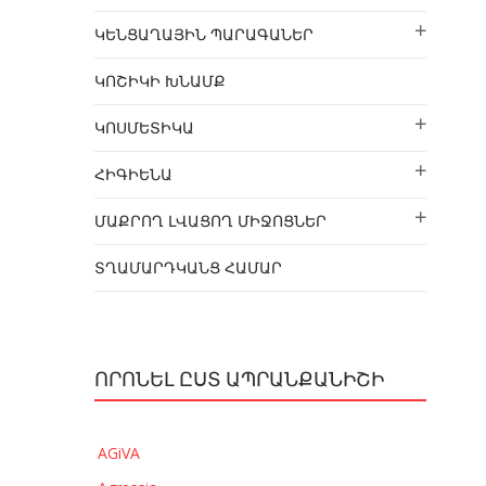
ԿԵՆՑԱՂԱՅԻՆ ՊԱՐԱԳԱՆԵՐ
ԿՈՇԻԿԻ ԽՆԱՄՔ
ԿՈՍՄԵՏԻԿԱ
ՀԻԳԻԵՆԱ
ՄԱՔՐՈՂ ԼՎԱՑՈՂ ՄԻՋՈՑՆԵՐ
ՏՂԱՄԱՐԴԿԱՆՑ ՀԱՄԱՐ
ՈՐՈՆԵԼ ԸՍՏ ԱՊՐԱՆՔԱՆԻՇԻ
AGiVA