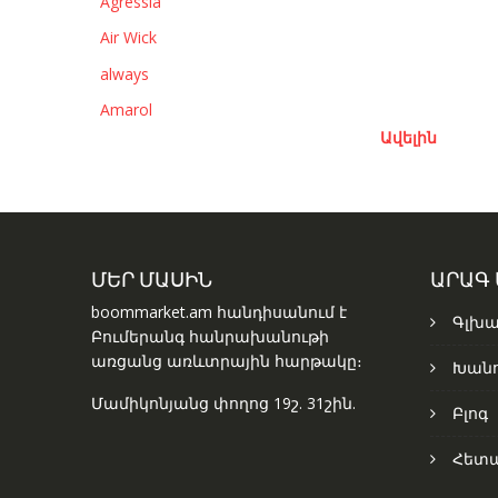
Agressia
Air Wick
always
Amarol
Ավելին
ՄԵՐ ՄԱՍԻՆ
ԱՐԱԳ
boommarket.am հանդիսանում է
Գլխա
Բումերանգ հանրախանութի
առցանց առևտրային հարթակը։
Խանո
Մամիկոնյանց փողոց 19շ. 31շին.
Բլոգ
Հետ