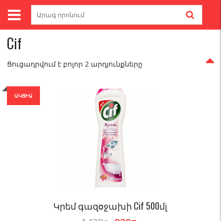
Skip
Search
to
for:
Գլխավոր
/ Brands / Cif
content
Cif
Ցուցադրվում է բոլոր 2 արդյունքները
ԱԿՑԻԱ
Կրեմ գազօջախի Cif 500մլ