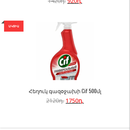
1420
դ.
920
դ.
ԱԿՑԻԱ
Հեղուկ գազօջախի Cif 500մլ
2120
դ.
1750
դ.